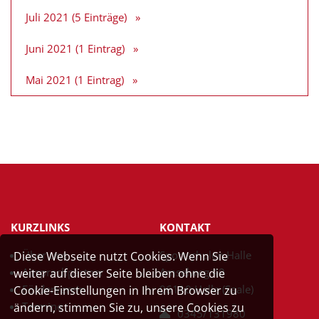
Juli 2021 (5 Einträge)
Juni 2021 (1 Eintrag)
Mai 2021 (1 Eintrag)
KURZLINKS
KONTAKT
Über uns
Sportschulen Halle
Diese Webseite nutzt Cookies. Wenn Sie
Ansprechpartner
Amselweg 49
weiter auf dieser Seite bleiben ohne die
Förderverein
06110 Halle (Saale)
Cookie-Einstellungen in Ihrem Browser zu
Termine
ändern, stimmen Sie zu, unsere Cookies zu
0345/131980