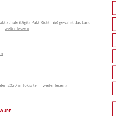
t Schule (DigitalPakt-Richtlinie) gewährt das Land
…
weiter lesen »
 »
n 2020 in Tokio teil.
weiter lesen »
SWURF