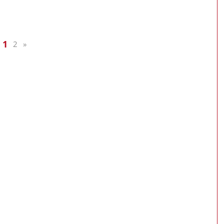
(current)
1
2
»