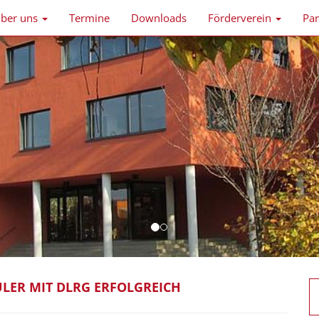
ber uns
Termine
Downloads
Förderverein
Par
LER MIT DLRG ERFOLGREICH